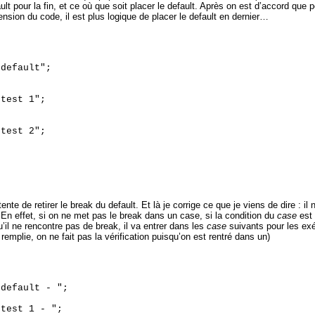
ault pour la fin, et ce où que soit placer le default. Après on est d’accord que 
nsion du code, il est plus logique de placer le default en dernier…


default";



test 1";



test 2";



ente de retirer le break du default. Et là je corrige ce que je viens de dire : il
 ! En effet, si on ne met pas le break dans un case, si la condition du
case
est 
u’il ne rencontre pas de break, il va entrer dans les
case
suivants pour les ex
 remplie, on ne fait pas la vérification puisqu’on est rentré dans un)


default - ";

test 1 - ";
