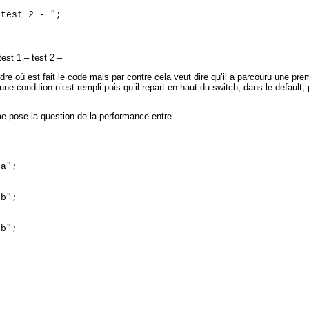
test 2 - ";

test 1 – test 2 –
dre où est fait le code mais par contre cela veut dire qu’il a parcouru une pre
une condition n’est rempli puis qu’il repart en haut du switch, dans le default, 
me pose la question de la performance entre


a";



b";



b";


