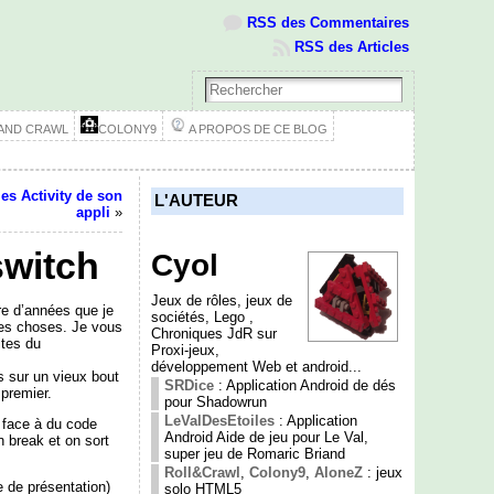
RSS des Commentaires
RSS des Articles
 AND CRAWL
COLONY9
A PROPOS DE CE BLOG
es Activity de son
L'AUTEUR
appli
»
switch
Cyol
Jeux de rôles, jeux de
re d’années que je
sociétés, Lego ,
des choses. Je vous
Chroniques JdR sur
ites du
Proxi-jeux,
développement Web et android...
s sur un vieux bout
SRDice
: Application Android de dés
 premier.
pour Shadowrun
LeValDesEtoiles
: Application
t face à du code
Android Aide de jeu pour Le Val,
n break et on sort
super jeu de Romaric Briand
Roll&Crawl
,
Colony9
,
AloneZ
: jeux
e de présentation)
solo HTML5