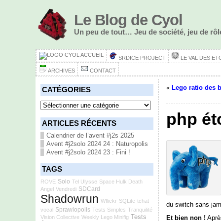
Le Blog de Cyol
Un peu de tout… Jeu de société, jeu de r
ACCUEIL
SRDICE PROJECT
LE VAL DES ET
ARCHIVES
CONTACT
«
Lego ratio des 
CATÉGORIES
Catégories
php ét
ARTICLES RÉCENTS
Calendrier de l’avent #j2s 2025
Avent #j2solo 2024 24 : Naturopolis
Avent #j2solo 2024 23 : Fini !
TAGS
Solo
ROVE
Tel Ulysse
Space Hulk Death
SDCard
Angel
Vendredi
Shadowrun
Wflickr
SQLite
tchat
du switch sans jama
Sprawlopolis
vocal
Tests Simples
Tranquilité
Tests
Vision Collective
Weekly Lego Minifig
Et bien non !
Après