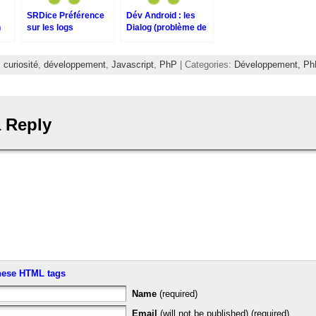
SRDice Préférence
Dév Android : les
h
sur les logs
Dialog (problème de
persistance du
contenu avec
onCreateDialog)
:
curiosité
,
développement
,
Javascript
,
PhP
| Categories:
Développement,
Ph
 Reply
hese HTML tags
Name
(required)
Email
(will not be published) (required)