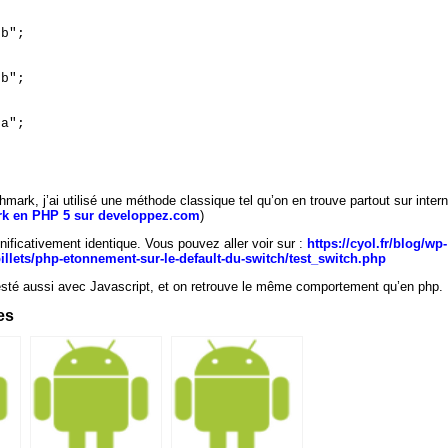


b";



b";



a";



hmark, j’ai utilisé une méthode classique tel qu’on en trouve partout sur inter
rk en PHP 5 sur developpez.com
)
ificativement identique. Vous pouvez aller voir sur :
https://cyol.fr/blog/wp-
illets/php-etonnement-sur-le-default-du-switch/test_switch.php
 testé aussi avec Javascript, et on retrouve le même comportement qu’en php.
res