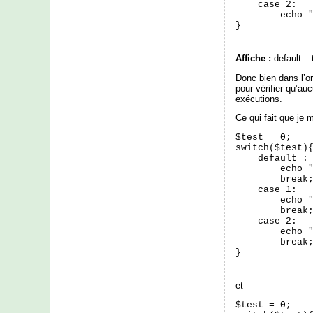
    case 2:

        echo "
}
Affiche :
default – 
Donc bien dans l’or
pour vérifier qu’auc
exécutions.
Ce qui fait que je 
$test = 0;

switch($test){
    default :

        echo "
        break;
    case 1:

        echo "
        break;
    case 2:

        echo "
        break;
}
et
$test = 0;
