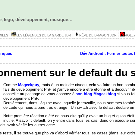
ôle, lego, développement, musique…
OILES
LES LÉGENDES DE LA GARDE JDR
RÊVE DE DRAGON JDR
ROLL
briques
Dév Android : Fermer toutes l
onnement sur le default du 
Comme
Mageekguy
, mais à un moindre niveau, cela va faire un bon nomb
fais du développement PhP et j’arrive encore à être étonné et à découvrir 
conseille au passage de vous abonnez à
son blog Mageekblog
si vous fa
développement PhP.
Dernièrement, dans l’équipe avec laquelle je travaille, nous sommes tombé
de code qui nous a paru très étrange : Un switch avec le default déclaré en
Notre première réaction a été de nous dire qu’il y avait un bug et qu’on étai
inutile. A savoir : default, on y entre dans tous les cas, donc on exécute so
is avoir vérifié les autres
case
.
 tests, il se trouve que php va d’abord vérifier tous les cases (dans leur ordr