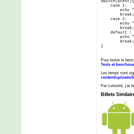
switch($test){
    case 1:

        echo "
        break;
    case 2:

        echo "
        break;
    default :

        echo "
        break;
}
Pour tester le benc
Tests et benchma
Les temps sont sign
content/uploads/b
Par curiosité, j’ai
Billets Similai