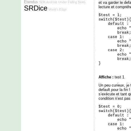
Étendus
SDK Android
Under Falling Skies
et va garder le def
SRDice
lecture et compréhe
Warp's Edge
$test = 1;

switch($test){
    default :

        echo "
        break;
    case 1:

        echo "
        break;
    case 2:

        echo "
        break;
}
Affiche :
test 1
Un peu curieux, je t
default pour la fin
s’exécute et tant q
condition n’est pas
$test = 0;

switch($test){
    default :

        echo "
    case 1:

        echo "