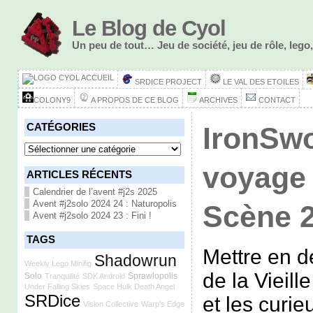
Le Blog de Cyol
Un peu de tout… Jeu de société, jeu de rôle, le
ACCUEIL
SRDICE PROJECT
LE VAL DES ETOILES
COLONY9
A PROPOS DE CE BLOG
ARCHIVES
CONTACT
CATÉGORIES
IronSwo
Catégories
voyage 
ARTICLES RÉCENTS
Calendrier de l’avent #j2s 2025
Avent #j2solo 2024 24 : Naturopolis
Scène 
Avent #j2solo 2024 23 : Fini !
TAGS
Mettre en d
Shadowrun
Weekly Lego Minifig
de la Vieil
Solo
Sprawlopolis
Tranquilité
SDK Android
Under Falling Skies
Space Hulk Death Angel
SRDice
et les curie
Vision Collective
Warp's Edge