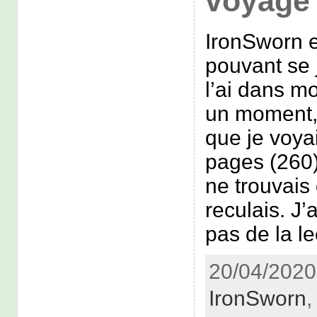
voyage 
IronSworn e
pouvant se 
l’ai dans m
un moment,
que je voya
pages (260) 
ne trouvais 
reculais. J’a
pas de la le
20/04/2020 
IronSworn