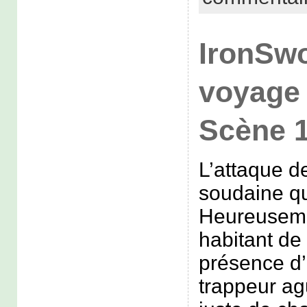
IronSwo
voyage 
Scène 
L’attaque de
soudaine qu
Heureuseme
habitant de 
présence d
trappeur agu