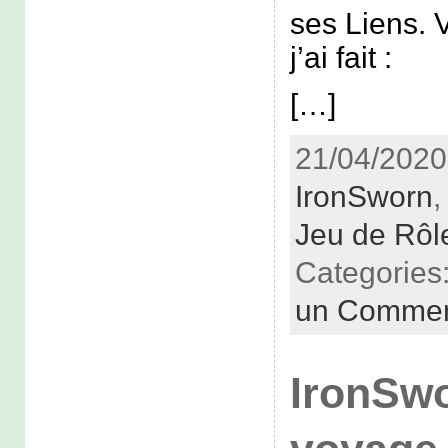
ses Liens. V
j’ai fait :
[…]
21/04/2020 
IronSworn
Jeu de Rôl
Categories
un Commen
IronSwo