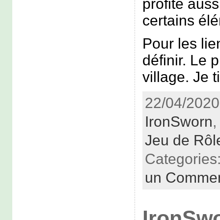
profite auss
certains él
Pour les lien
définir. Le 
village. Je t
22/04/2020 
IronSworn
Jeu de Rôl
Categories
un Commen
IronSwo