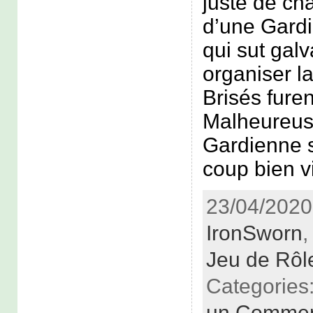
juste de cha
d’une Gard
qui sut galv
organiser la
Brisés fure
Malheureus
Gardienne s’
coup bien vi
23/04/2020 
IronSworn
Jeu de Rôl
Categories
un Commen