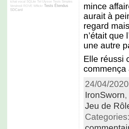
tchat vocal
SQLite
Tel Ulysse
Tests Simples
mince affair
Tests Étendus
Vendredi
ROVE
Wflickr
SDCard
aurait à pei
regard mais
n’était que l
une autre p
Elle réussi
commença à 
24/04/2020 
IronSworn
Jeu de Rôl
Categories
commentai