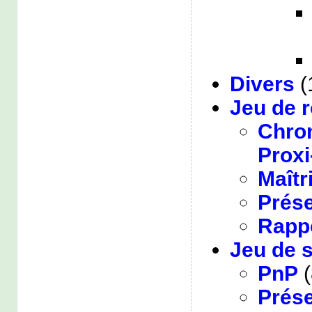
Divers
(
Jeu de r
Chro
Proxi
Maîtr
Prése
Rappo
Jeu de s
PnP
(
Prése