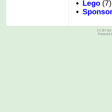
Lego
(7)
Sponsor
CC BY-SA
Powered 