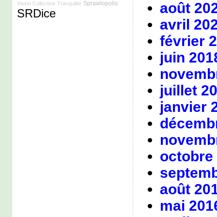
Sprawlopolis
août 20
Vision Collective
Tranquilité
SRDice
avril 20
février 
juin 201
novembr
juillet 2
janvier 
décembr
novembr
octobre
septemb
août 20
mai 201