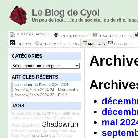
Le Blog de Cyol
Un peu de tout… Jeu de société, jeu de rôle, le
ACCUEIL
SRDICE PROJECT
LE VAL DES ETOILES
COLONY9
A PROPOS DE CE BLOG
ARCHIVES
CONTACT
Archiv
CATÉGORIES
Catégories
ARTICLES RÉCENTS
Archive
Calendrier de l’avent #j2s 2025
Avent #j2solo 2024 24 : Naturopolis
Avent #j2solo 2024 23 : Fini !
décembr
TAGS
décembr
SDCard
Solo
Vendredi
SQLite
Wflickr
Under
Falling Skies
Tests Simples
SDK Android
mai 202
Shadowrun
Warp's Edge
ROVE
septemb
tchat vocal
Weekly Lego Minifig
Space Hulk
Tests Étendus
Death Angel
Tel Ulysse