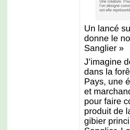
Une créature. Pour
l’on désigné com
est-elle représenté
Un lancé s
donne le no
Sanglier »
J’imagine de
dans la forê
Pays, une é
et marchand
pour faire
produit de 
gibier princi