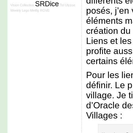
différents 
SRDice
Vision Collective
Tel Ulysse
posés, j’en 
Weekly Lego Minifig
ROVE
éléments m
création du
Liens et le
profite auss
certains él
Pour les lien
définir. Le 
village. Je t
d’Oracle d
Villages :