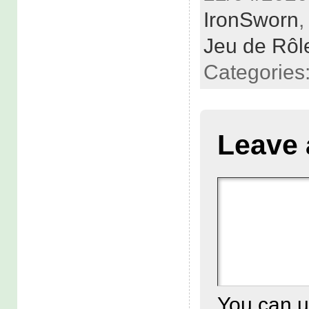
IronSworn
Jeu de Rôl
Categories
Leave 
You can 