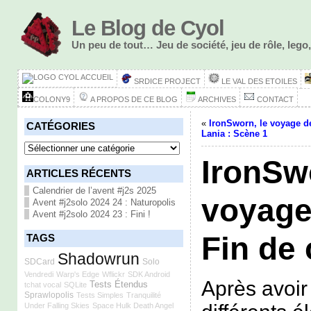
Le Blog de Cyol
Un peu de tout… Jeu de société, jeu de rôle, le
ACCUEIL
SRDICE PROJECT
LE VAL DES ETOILES
COLONY9
A PROPOS DE CE BLOG
ARCHIVES
CONTACT
«
IronSworn, le voyage d
CATÉGORIES
Lania : Scène 1
Catégories
IronSwo
ARTICLES RÉCENTS
Calendrier de l’avent #j2s 2025
voyage
Avent #j2solo 2024 24 : Naturopolis
Avent #j2solo 2024 23 : Fini !
Fin de 
TAGS
Shadowrun
SDCard
Solo
Vendredi
Warp's Edge
Wflickr
SDK Android
Après avoir 
Tests Étendus
tchat vocal
SQLite
Sprawlopolis
Tests Simples
Tranquilité
Under Falling Skies
Space Hulk Death Angel