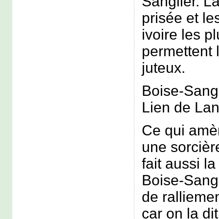
Sanglier. L
prisée et l
ivoire les 
permettent l
juteux.
Boise-Sangl
Lien de Lan
Ce qui amèn
une sorcièr
fait aussi l
Boise-Sang
de rallieme
car on la di