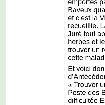
emportés pa
Baveux quan
et c’est la V
recueillie. L
Juré tout a
herbes et l
trouver un 
cette malad
Et voici do
d’Antécéden
« Trouver u
Peste des 
difficultée 