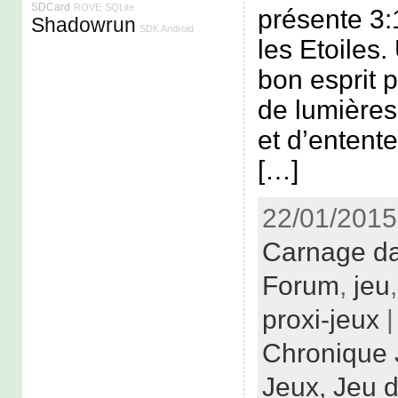
SDCard
ROVE
SQLite
présente 3
Shadowrun
SDK Android
les Etoiles.
bon esprit 
de lumières,
et d’entent
[…]
22/01/2015
Carnage da
Forum
,
jeu
proxi-jeux
|
Chronique 
Jeux,
Jeu d