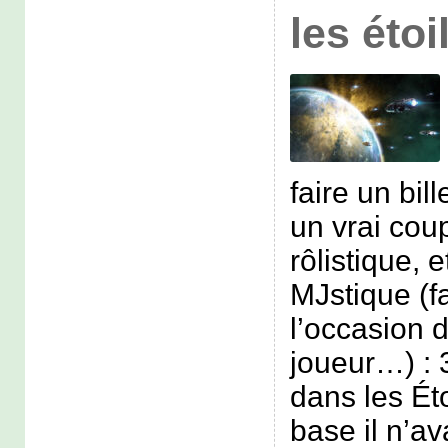
les étoi
faire un bil
un vrai cou
rôlistique, 
MJstique (fa
l’occasion d
joueur…) :
dans les Éto
base il n’av