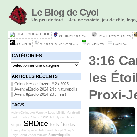
Le Blog de Cyol
Un peu de tout… Jeu de société, jeu de rôle, le
ACCUEIL
SRDICE PROJECT
LE VAL DES ETOILES
COLONY9
A PROPOS DE CE BLOG
ARCHIVES
CONTACT
CATÉGORIES
3:16 Ca
Catégories
les Étoi
ARTICLES RÉCENTS
Calendrier de l’avent #j2s 2025
Avent #j2solo 2024 24 : Naturopolis
Proxi-J
Avent #j2solo 2024 23 : Fini !
TAGS
Vision Collective
Weekly Lego Minifig
Vendredi
Solo
Under Falling Skies
Tel Ulysse
Tests
SRDice
Tests Étendus
Simples
Tranquilité
Space Hulk Death Angel
Warp's
Sprawlopolis
Edge
tchat vocal
Wflickr