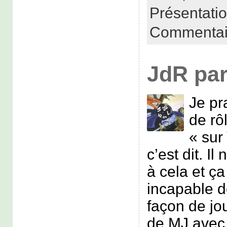
Présentati
Commentai
JdR pa
Je pr
de rô
« sur 
c’est dit. I
à cela et ç
incapable d
façon de jo
de MJ avec 