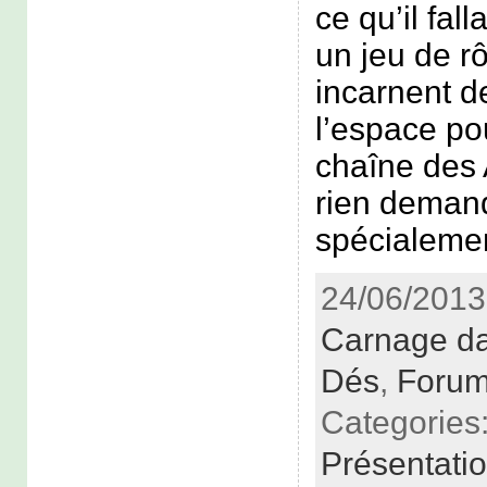
ce qu’il fall
un jeu de rô
incarnent d
l’espace pou
chaîne des 
rien demand
spécialemen
24/06/2013
Carnage da
Dés
,
Foru
Categories
Présentati