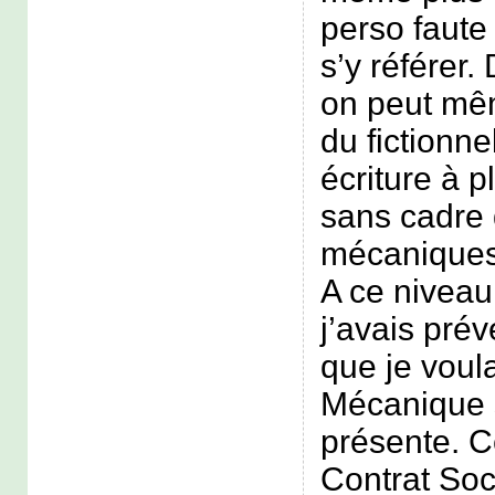
perso faute
s’y référer.
on peut mê
du fictionnel
écriture à 
sans cadre 
mécaniques
A ce niveau
j’avais pré
que je voula
Mécanique s
présente. Ce
Contrat Soci