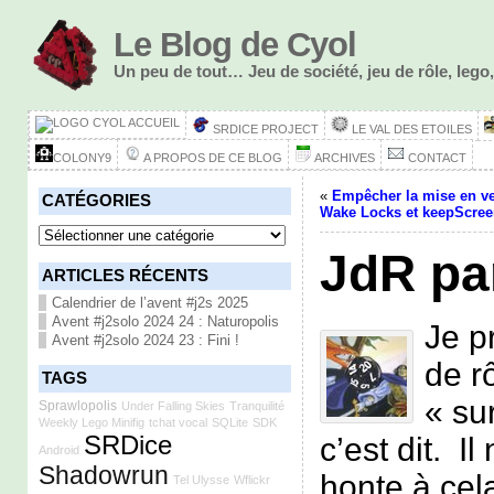
Le Blog de Cyol
Un peu de tout… Jeu de société, jeu de rôle, le
ACCUEIL
SRDICE PROJECT
LE VAL DES ETOILES
COLONY9
A PROPOS DE CE BLOG
ARCHIVES
CONTACT
«
Empêcher la mise en vei
CATÉGORIES
Wake Locks et keepScre
Catégories
JdR pa
ARTICLES RÉCENTS
Calendrier de l’avent #j2s 2025
Avent #j2solo 2024 24 : Naturopolis
Je p
Avent #j2solo 2024 23 : Fini !
de r
TAGS
« sur
Sprawlopolis
Under Falling Skies
Tranquilité
Weekly Lego Minifig
tchat vocal
SQLite
SDK
SRDice
c’est dit. I
Android
Shadowrun
honte à cel
Tel Ulysse
Wflickr