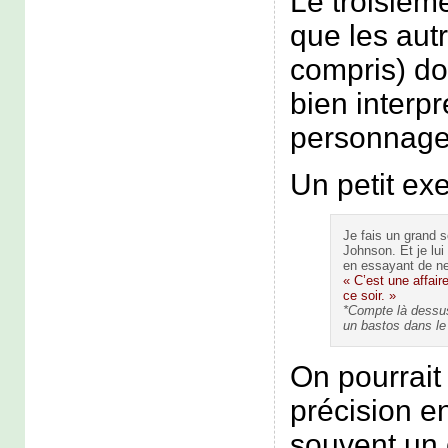
Le troisièm
que les aut
compris) do
bien interpr
personnage 
Un petit ex
Je fais un grand s
Johnson. Et je lu
en essayant de ne 
« C’est une affair
ce soir. »
*Compte là dessus 
un bastos dans le
On pourrait 
précision en
souvent un 