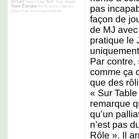
SDCard
Solo
Warp's Edge
Tests Simples
pas incapab
Tests Étendus
ROVE
Vision Collective
Space Hulk Death Angel
Vendredi
façon de jo
de MJ avec 
pratique le
uniquement 
Par contre,
comme ça c’e
que des rôl
« Sur Table 
remarque qu
qu’un pallia
n’est pas d
Rôle ». Il ar