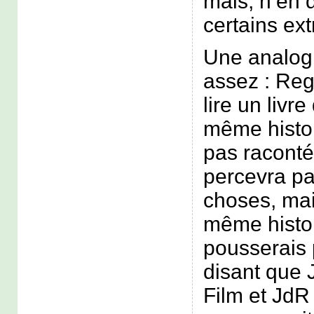
mais, n’en 
certains ext
Une analogi
assez : Reg
lire un livre
même histoi
pas raconté
percevra p
choses, mai
même histoi
pousserais 
disant que 
Film et JdR