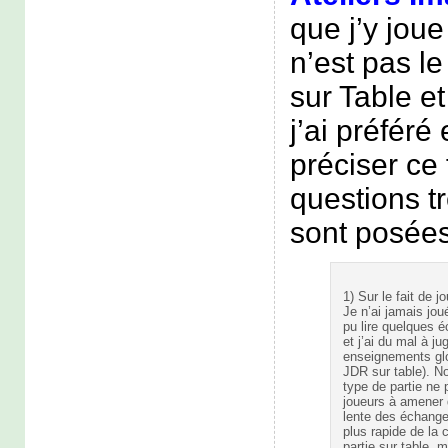
que j’y jou
n’est pas 
sur Table et
j’ai préféré
préciser ce 
questions t
sont posées
1) Sur le fait de 
Je n’ai jamais jo
pu lire quelques 
et j’ai du mal à ju
enseignements glo
JDR sur table). 
type de partie ne 
joueurs à amener d
lente des échang
plus rapide de la 
partie sur table, 