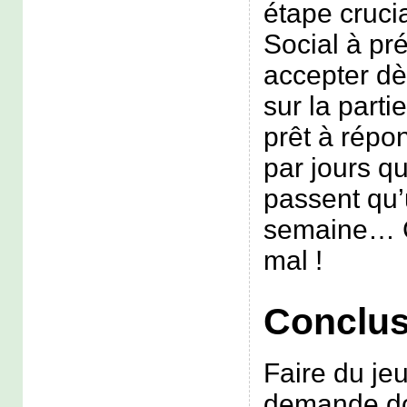
étape cruci
Social à pré
accepter dè
sur la parti
prêt à répon
par jours q
passent qu’
semaine… C
mal !
Conclus
Faire du je
demande do