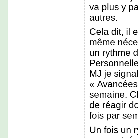
va plus y p
autres.
Cela dit, il 
même nécess
un rythme d
Personnelle
MJ je signal
« Avancées 
semaine. C
de réagir d
fois par se
Un fois un r