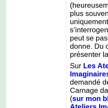
(heureusem
plus souven
uniquement 
s’interroge
peut se pas
donne. Du c
présenter l
Sur
Les Ate
Imaginaire
demandé de
Carnage dan
(
sur mon b
Ateliers Im