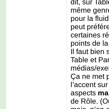
dit, sur Tabl
même genre
pour la fluid
peut préfére
certaines ré
points de l
Il faut bien
Table et Pa
médias/exer
Ça ne met 
l’accent su
aspects
ma
de Rôle. (Oui