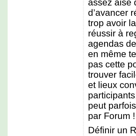
assez aisé d
d’avancer r
trop avoir 
réussir à re
agendas de
en même tem
pas cette po
trouver fac
et lieux con
participant
peut parfois
par Forum !
Définir un 