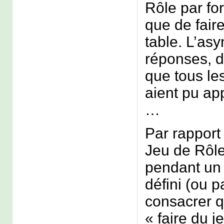
Rôle par fo
que de fair
table. L’as
réponses, d
que tous le
aient pu app
…
Par rapport
Jeu de Rôle
pendant un
défini (ou p
consacrer q
« faire du je