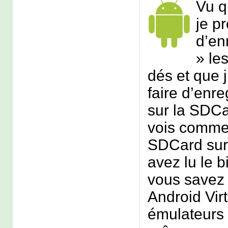
Vu q
je p
d’en
» le
dés et que j
faire d’enre
sur la SDCar
vois commen
SDCard sur 
avez lu le b
vous savez 
Android Vir
émulateurs 