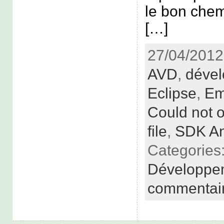
le bon chem
[…]
27/04/2012
AVD
,
déve
Eclipse
,
Em
Could not 
file
,
SDK An
Categories
Développe
commentai