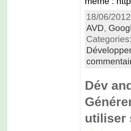
même : http
18/06/2012
AVD
,
Googl
Categories
Développe
commentai
Dév and
Générer
utilise