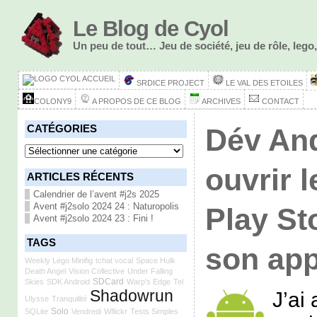
Le Blog de Cyol
Un peu de tout… Jeu de société, jeu de rôle, le
ACCUEIL
SRDICE PROJECT
LE VAL DES ETOILES
COLONY9
A PROPOS DE CE BLOG
ARCHIVES
CONTACT
CATÉGORIES
Dév And
Catégories
ouvrir 
ARTICLES RÉCENTS
Calendrier de l’avent #j2s 2025
Avent #j2solo 2024 24 : Naturopolis
Play St
Avent #j2solo 2024 23 : Fini !
TAGS
son app
Weekly Lego Minifig
tchat vocal
Space Hulk
Death Angel
Vision Collective
Under Falling
SDCard
Skies
SDK Android
Warp's Edge
Tel
Shadowrun
J’ai
Ulysse
Tranquilité
Solo
SQLite
Vendredi
Wflickr
Tests Simples