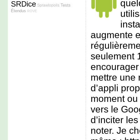
quel
SRDice
Tests
Sprawlopolis
utili
Étendus
ROVE
inst
augmente e
régulièreme
seulement 1
encourager l
mettre une
d’appli pro
moment ou u
vers le Goo
d’inciter les
noter. Je ch