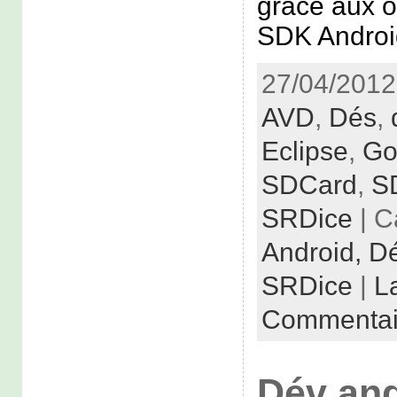
grâce aux ou
SDK Androi
27/04/2012
AVD
,
Dés
,
Eclipse
,
Go
SDCard
,
S
SRDice
| C
Android,
Dé
SRDice
|
L
Commentai
Dév and