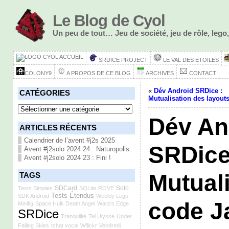
Le Blog de Cyol
Un peu de tout… Jeu de société, jeu de rôle, le
ACCUEIL
SRDICE PROJECT
LE VAL DES ETOILES
COLONY9
A PROPOS DE CE BLOG
ARCHIVES
CONTACT
«
Dév Android SRDice :
CATÉGORIES
Mutualisation des layout
Catégories
Dév An
ARTICLES RÉCENTS
Calendrier de l’avent #j2s 2025
SRDice
Avent #j2solo 2024 24 : Naturopolis
Avent #j2solo 2024 23 : Fini !
Mutual
TAGS
SDCard
Solo
Tests Simples
SQLite
ROVE
Tests Étendus
SDK Android
Weekly Lego
code J
Minifig
Space Hulk Death Angel
Warp's Edge
SRDice
Tranquilité
Tel Ulysse
Under
Falling Skies
tchat vocal
Wflickr
Vendredi