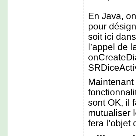
En Java, on 
pour désign
soit ici dan
l’appel de 
onCreateDi
SRDiceActiv
Maintenant 
fonctionnal
sont OK, il f
mutualiser l
fera l’objet 