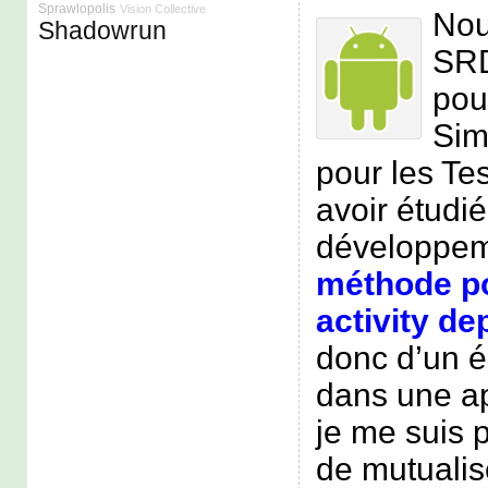
Sprawlopolis
Vision Collective
Nou
Shadowrun
SRD
pou
Sim
pour les Te
avoir étudié
développem
méthode po
activity de
donc d’un é
dans une ap
je me suis 
de mutualis