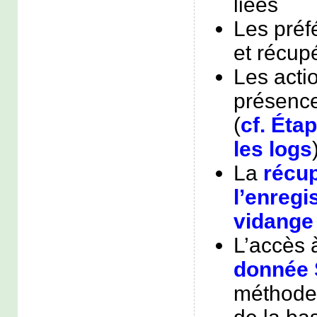
liées
Les préf
et récup
Les actio
présenc
(
cf. Étap
les logs
La
récup
l’enregi
vidange
L’accès 
donnée 
méthodes