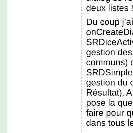
deux listes 
Du coup j’ai
onCreateDia
SRDiceActiv
gestion des
communs) e
SRDSimpleAc
gestion du c
Résultat). A
pose la qu
faire pour 
dans tous le