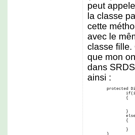
peut appel
la classe p
cette métho
avec le mê
classe fille
que mon on
dans SRDSim
ainsi :
	protected Dialog onCreateDialog(int id, final Bundle bundle) {

		if(id == DIALOG_RESULT)

		{

			//Traitements propres à la boite dialog DIAL
			return dial
		}

		else

		{

			return super.onCreateDialog(id, b
		}

	}