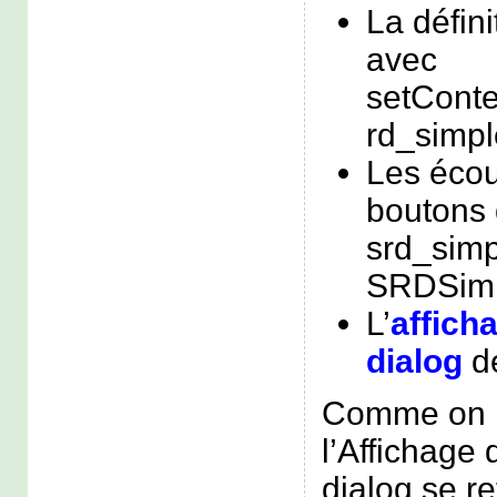
La défini
avec
setConte
rd_simpl
Les écou
boutons 
srd_simp
SRDSimp
L’
afficha
dialog
de
Comme on pe
l’Affichage 
dialog se r