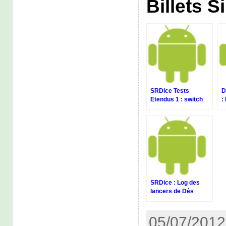
Billets S
SRDice Tests
D
Etendus 1 : switch
:
entre 2 activity
l
SRDice : Log des
lancers de Dés
05/07/2012