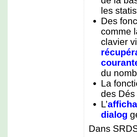
de la ba
les stati
Des fonc
comme la
clavier vi
récupéra
courant
du nomb
La fonct
des Dés
L’
affich
dialog
gé
Dans SRDSi