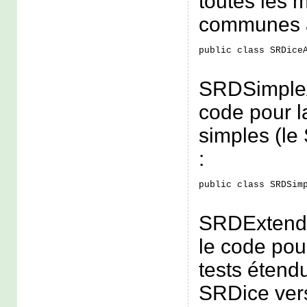
toutes les 
communes au
public class SRDice
SRDSimpleAc
code pour l
simples (le
:
public class SRDSim
SRDExtended
le code pou
tests étend
SRDice vers