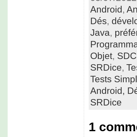
Android
,
An
Dés
,
dével
Java
,
préfé
Programmat
Objet
,
SDC
SRDice
,
Te
Tests Simp
Android,
Dé
SRDice
1 comme