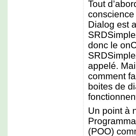
Tout d’abord
conscience 
Dialog est 
SRDSimpleAc
donc le onC
SRDSimpleAc
appelé. Mai
comment fai
boites de d
fonctionnen
Un point à 
Programmat
(POO) comm