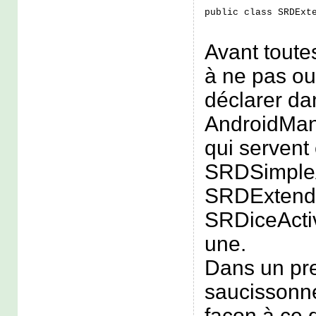
public class SRDExt
Avant toute
à ne pas ou
déclarer da
AndroidManif
qui servent 
SRDSimpleAc
SRDExtende
SRDiceActiv
une.
Dans un pre
saucissonn
façon à ce 