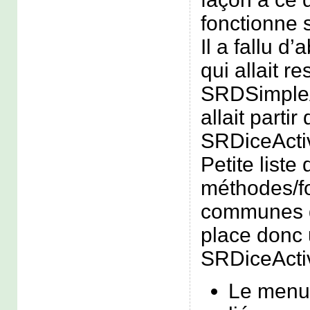
fonctionne
Il a fallu d’
qui allait r
SRDSimpleAc
allait partir
SRDiceActiv
Petite liste
méthodes/fo
communes qu
place donc
SRDiceActiv
Le menu 