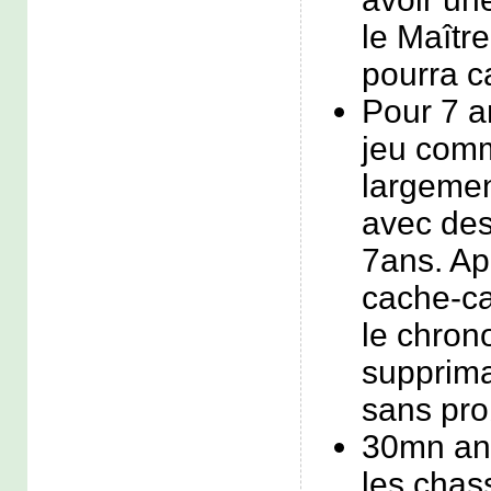
le Maîtr
pourra c
Pour 7 a
jeu comm
largemen
avec des
7ans. Apr
cache-ca
le chron
suppriman
sans pro
30mn an
les chas