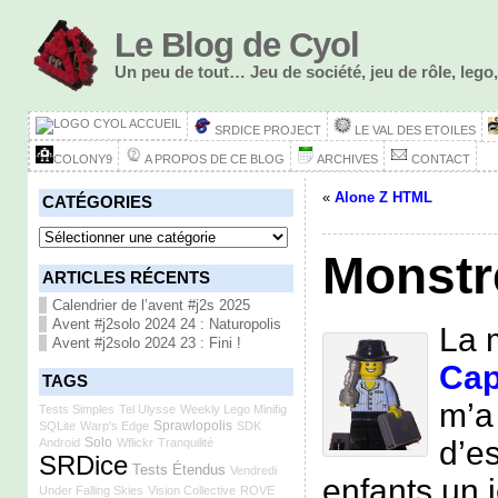
Le Blog de Cyol
Un peu de tout… Jeu de société, jeu de rôle, le
ACCUEIL
SRDICE PROJECT
LE VAL DES ETOILES
COLONY9
A PROPOS DE CE BLOG
ARCHIVES
CONTACT
«
Alone Z HTML
CATÉGORIES
Catégories
Monstre
ARTICLES RÉCENTS
Calendrier de l’avent #j2s 2025
Avent #j2solo 2024 24 : Naturopolis
La 
Avent #j2solo 2024 23 : Fini !
Cap
TAGS
m’a
Tests Simples
Tel Ulysse
Weekly Lego Minifig
Sprawlopolis
SQLite
Warp's Edge
SDK
d’e
Solo
Android
Wflickr
Tranquilité
SRDice
Tests Étendus
Vendredi
enfants un 
Under Falling Skies
Vision Collective
ROVE