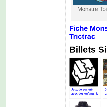
Monstre Toi 
Fiche Monst
Trictrac
Billets S
Jeux de société
J
avec des enfants, le
a
retour de Proxi-jeux