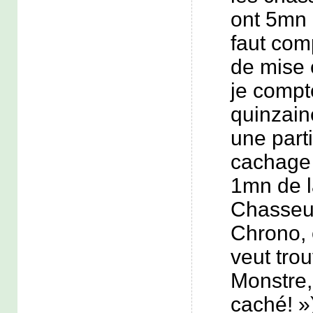
ont 5mn p
faut com
de mise 
je compt
quinzain
une part
cachage
1mn de l
Chasseu
Chrono, 
veut trou
Monstre, 
caché! »