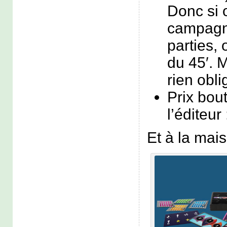
Donc si o
campagne
parties, 
du 45′. M
rien obli
Prix bou
l’éditeur
Et à la mais