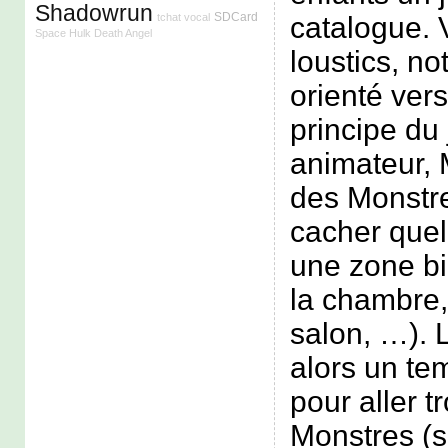
Shadowrun
SDCard
catalogue. 
tchat vocal
Space Hulk Death Angel
loustics, no
orienté vers
principe du 
animateur, M
des Monstres
cacher que
une zone bi
la chambre, 
salon, …). 
alors un te
pour aller 
Monstres (s