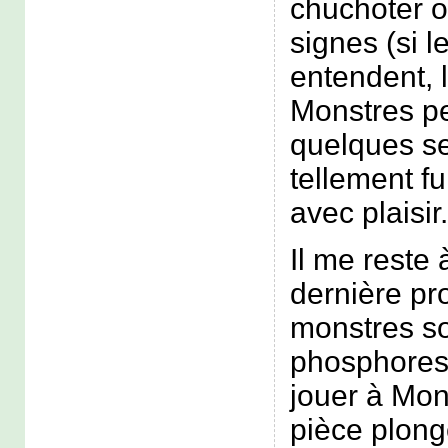
chuchoter o
signes (si l
entendent, 
Monstres pe
quelques s
tellement f
avec plaisir.
Il me reste
dernière pr
monstres s
phosphoresc
jouer à Mon
pièce plong