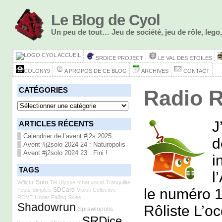
Le Blog de Cyol
Un peu de tout… Jeu de société, jeu de rôle, le
ACCUEIL
SRDICE PROJECT
LE VAL DES ETOILES
COLONY9
A PROPOS DE CE BLOG
ARCHIVES
CONTACT
CATÉGORIES
Radio R
Catégories
J
ARTICLES RÉCENTS
Calendrier de l’avent #j2s 2025
d
Avent #j2solo 2024 24 : Naturopolis
Avent #j2solo 2024 23 : Fini !
i
TAGS
l
Solo
Wflickr
Tel Ulysse
tchat vocal
Tranquilité
le numéro 
SDCard
Tests Simples
Vision Collective
ROVE
Under Falling Skies
Shadowrun
Rôliste L’o
Sprawlopolis
SRDice