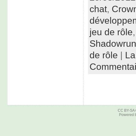
chat
,
Crown
développe
jeu de rôle
Shadowru
de rôle
|
La
Commentai
CC BY-SA
Powered 