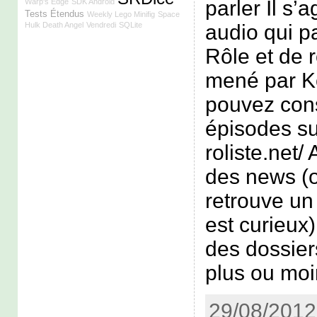
parler Il s’
Warp's Edge
SDK Android
Tests Étendus
Weekly Lego Minifig
Space
audio qui p
Hulk Death Angel
Vendredi
SQLite
Rôle et de rô
mené par K
pouvez cons
épisodes sur
roliste.net
des news (o
retrouve un
est curieux)
des dossier
plus ou moi
29/08/2012