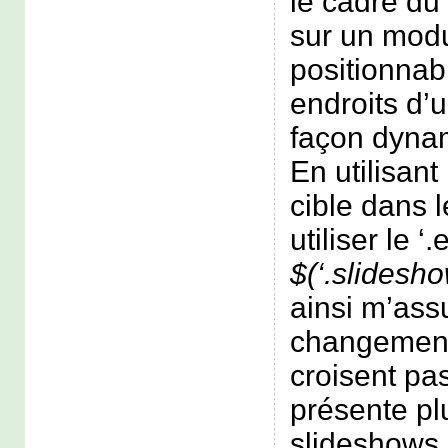
le cadre du
sur un mod
positionnab
endroits d
façon dyna
En utilisan
cible dans l
utiliser le ‘.
$(‘.slidesh
ainsi m’ass
changement
croisent pas
présente pl
slideshows.