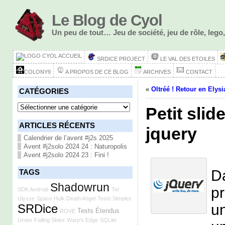
Le Blog de Cyol
Un peu de tout… Jeu de société, jeu de rôle, le
ACCUEIL
SRDICE PROJECT
LE VAL DES ETOILES
COLONY9
A PROPOS DE CE BLOG
ARCHIVES
CONTACT
«
Oltréé ! Retour en Elysi
CATÉGORIES
Catégories
Petit sli
ARTICLES RÉCENTS
jquery
Calendrier de l’avent #j2s 2025
Avent #j2solo 2024 24 : Naturopolis
Avent #j2solo 2024 23 : Fini !
Da
TAGS
Shadowrun
pr
SDK Android
Tel
Ulysse
Space Hulk Death Angel
Tests Simples
un
SRDice
Tests Étendus
ROVE
Under Falling Skies
Warp's Edge
SQLite