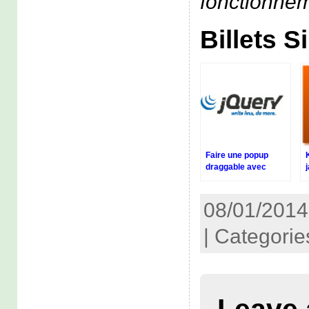
fonctionnem
Billets S
Faire une popup
draggable avec
JQuery Mobile
08/01/2014
| Categorie
Leave 