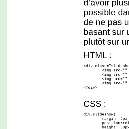
d’avoir plu
possible da
de ne pas ut
basant sur 
plutôt sur u
HTML :
<div class="slidesho
	<img src="" />

	<img src="" />

	<img src="" />

	<img src="" />

</div>
CSS :
div.slideshow{

	margin: 5px auto;

	position:relative;

	height: 80px;
