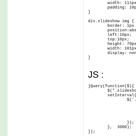
	width: 111px; 

	padding: 10px; 

}

div.slideshow img {

	border: 1px solid #d5d5d5;

	position:absolute;

	left:10px;

	top:10px;

	height: 70px;

	width: 101px;

	display: none;

}
JS :
jQuery(function($){

	$(".slideshow img:gt(0)").hide();

	setInterval(function() { 

		$('.slideshow').each(function(){

			($(this).children(":first")).fadeO
			.next('img').fadeIn(
			.end(
			.appendTo($(thi
		});

	},  3000);

});