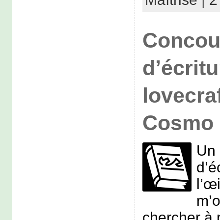
Concou
d’écritu
lovecra
Cosmo 
Un 
d’é
l’œ
m’o
chercher à p