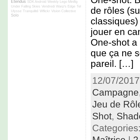
Étendus
SDK Android
Weekly Lego Minifig
Under Falling Skies
Vendredi
Warp's Edge
Tel
de rôles (su
Ulysse
Tranquilité
Wflickr
Vision Collective
Solo
classiques) 
jouer en ca
One-shot a 
que ça ne 
pareil. […]
12/07/2017 
Campagne
Jeu de Rôl
Shot
,
Shad
Categories
Maîtrise
|
2