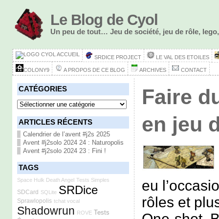
Le Blog de Cyol
Un peu de tout… Jeu de société, jeu de rôle, le
ACCUEIL
SRDICE PROJECT
LE VAL DES ETOILES
COLONY9
A PROPOS DE CE BLOG
ARCHIVES
CONTACT
CATÉGORIES
Faire d
Catégories
en jeu d
ARTICLES RÉCENTS
Calendrier de l’avent #j2s 2025
Avent #j2solo 2024 24 : Naturopolis
Avent #j2solo 2024 23 : Fini !
TAGS
Space Hulk Death Angel
Tests Simples
eu l’occasio
SRDice
SDCard
SQLite
rôles et plu
Sprawlopolis
tchat vocal
Shadowrun
Tests
ROVE
One-shot. 