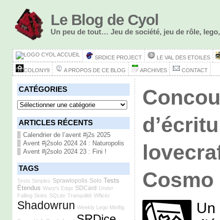
Le Blog de Cyol
Un peu de tout… Jeu de société, jeu de rôle, le
ACCUEIL
SRDICE PROJECT
LE VAL DES ETOILES
COLONY9
A PROPOS DE CE BLOG
ARCHIVES
CONTACT
CATÉGORIES
Concou
Catégories
d’écritu
ARTICLES RÉCENTS
Calendrier de l’avent #j2s 2025
Avent #j2solo 2024 24 : Naturopolis
lovecra
Avent #j2solo 2024 23 : Fini !
TAGS
Cosmo 
Tests
Sprawlopolis
Solo
Tests Simples
Étendus
SDCard
Warp's Edge
Under
Falling Skies
SQLite
Tranquilité
Wflickr
Shadowrun
Un 
Weekly Lego Minifig
SRDice