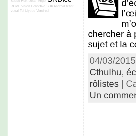
d’é
Space Hulk Death Angel
ROVE
Vision Collective
SDK Android
tchat
l’œ
vocal
Tel Ulysse
Vendredi
m’o
chercher à p
sujet et la 
04/03/2015
Cthulhu
,
éc
rôlistes
| C
Un commen