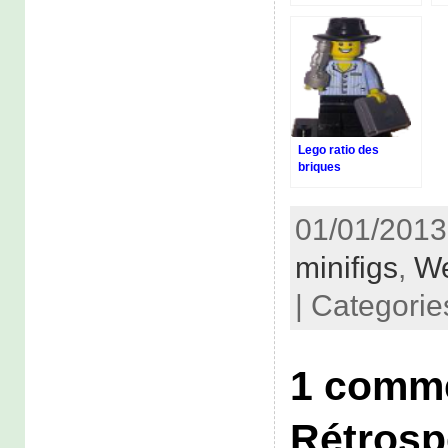
Wflickr
Lego ratio des
briques
01/01/2013
minifigs
,
We
| Categorie
1 comme
Rétrosp