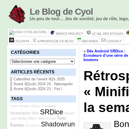
Le Blog de Cyol
Un peu de tout… Jeu de société, jeu de rôle, le
ACCUEIL
SRDICE PROJECT
LE VAL DES ETOILES
COLONY9
A PROPOS DE CE BLOG
ARCHIVES
CONTACT
«
Dév Android SRDice :
CATÉGORIES
Ecouteurs d’une série de
Catégories
boutons
Rétros
ARTICLES RÉCENTS
Calendrier de l’avent #j2s 2025
Avent #j2solo 2024 24 : Naturopolis
« Minif
Avent #j2solo 2024 23 : Fini !
TAGS
la sem
Tests Simples
SQLite
Tranquilité
SRDice
Sprawlopolis
Solo
Weekly
Tests
Lego Minifig
Wflickr
SDK Android
Bon
Shadowrun
Étendus
Tel Ulysse