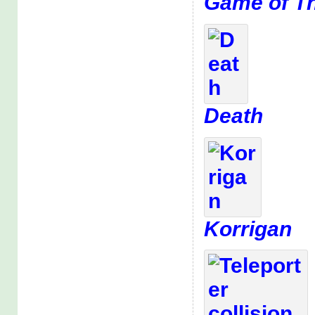
Game of T
Death
Korrigan