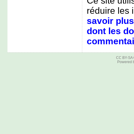
Ce site util
réduire les 
savoir plus
dont les d
commentair
CC BY-SA
Powered 