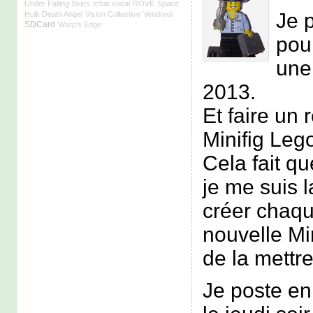
Under Falling Skies
tchat vocal
ROVE
Space
Je p
Hulk Death Angel
Vision Collective
Vendredi
SDCard
Warp's Edge
pou
une
2013.
Et faire un 
Minifig Leg
Cela fait q
je me suis 
créer chaq
nouvelle Mi
de la mettr
Je poste en