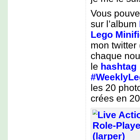
Vous pouvez 
sur l’album
Lego Minif
mon twitter 
chaque nouv
le
hashtag
#WeeklyLe
les 20 phot
crées en 20