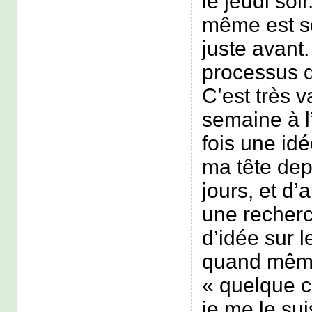
le jeudi soir
même est s
juste avant
processus 
C’est très v
semaine à l
fois une idé
ma tête dep
jours, et d’a
une recherc
d’idée sur 
quand même
« quelque c
je me le su