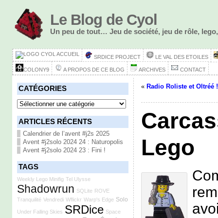
Le Blog de Cyol
Un peu de tout… Jeu de société, jeu de rôle, le
ACCUEIL
SRDICE PROJECT
LE VAL DES ETOILES
COLONY9
A PROPOS DE CE BLOG
ARCHIVES
CONTACT
«
Radio Roliste et Oltréé !
CATÉGORIES
Catégories
Carcas
ARTICLES RÉCENTS
Calendrier de l’avent #j2s 2025
Lego
Avent #j2solo 2024 24 : Naturopolis
Avent #j2solo 2024 23 : Fini !
TAGS
Com
Weekly Lego Minifig
Tel Ulysse
Shadowrun
rem
SQLite
ROVE
Solo
Tranquilité
Vendredi
Wflickr
Warp's Edge
avo
SRDice
Under Falling Skies
Space