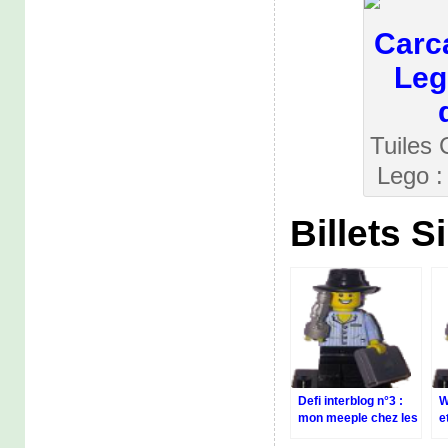
Tuiles
Lego :
Billets S
Defi interblog n°3 :
W
mon meeple chez les
e
nudistes
W