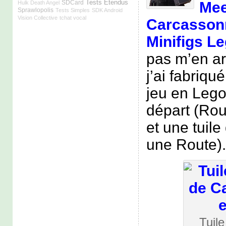
Tests Étendus
Mee
SDCard
Hulk Death Angel
Sprawlopolis
Tests Simples
SDK Android
Vision Collective
tchat vocal
Carcasson
Minifigs L
pas m’en ar
j’ai fabriqu
jeu en Lego 
départ (Rou
et une tuil
une Route).
Tuile