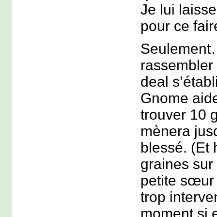
Je lui lais
pour ce fair
Seulement…
rassembler 
deal s’établ
Gnome aide 
trouver 10 g
mènera jusq
blessé. (Et 
graines sur 
petite sœur
trop interv
moment si e