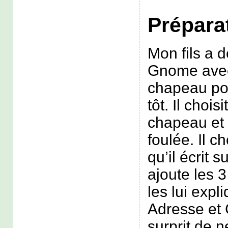
Préparat
Mon fils a 
Gnome avec
chapeau poi
tôt. Il chois
chapeau et 
foulée. Il c
qu’il écrit s
ajoute les 
les lui expl
Adresse et 
surprit de n