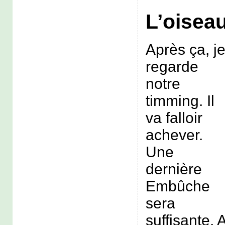
L’oisea
Après ça, j
regarde
notre
timming. Il
va falloir
achever.
Une
dernière
Embûche
sera
suffisante.