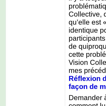
problématiq
Collective, 
qu’elle est
identique p
participants
de quiproqu
cette probl
Vision Coll
mes précéden
Réflexion d
façon de ma
Demander à 
comment lui