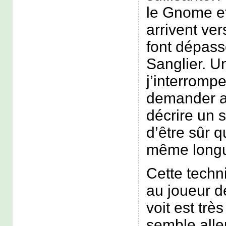
le Gnome et 
arrivent vers
font dépass
Sanglier. U
j’interrompe
demander a
décrire un s
d’être sûr q
même longu
Cette tech
au joueur de
voit est trè
semble alle