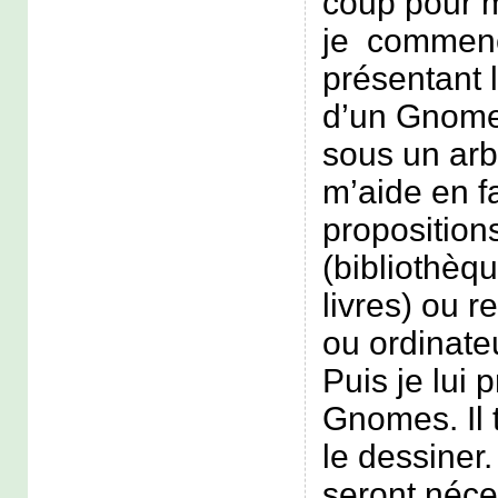
coup pour m
je commence
présentant 
d’un Gnome
sous un arbr
m’aide en f
proposition
(bibliothèq
livres) ou r
ou ordinat
Puis je lui 
Gnomes. Il 
le dessiner.
seront néce