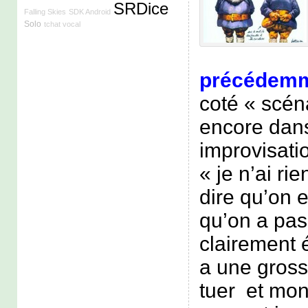
SRDice
Falling Skies
SDK Android
Solo
tchat vocal
précédem
coté « scéna
encore dans
improvisati
« je n’ai rie
dire qu’on 
qu’on a pas
clairement é
a une gros
tuer et mon