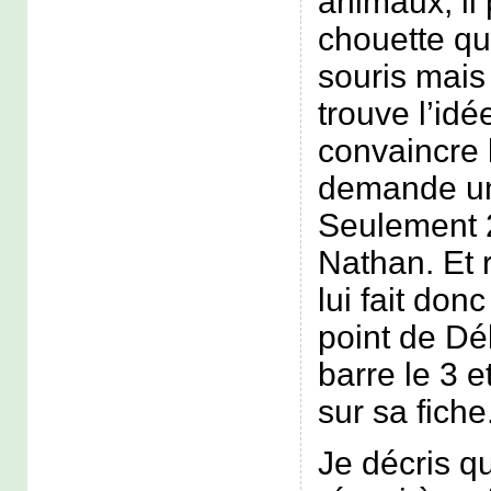
animaux, il 
chouette qu’
souris mais
trouve l’idé
convaincre l
demande un
Seulement 
Nathan. Et 
lui fait don
point de Déb
barre le 3 e
sur sa fiche
Je décris qu