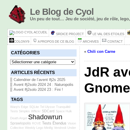
Le Blog de Cyol
Un peu de tout… Jeu de société, jeu de rôle, le
ACCUEIL
SRDICE PROJECT
LE VAL DES ETOILES
COLONY9
A PROPOS DE CE BLOG
ARCHIVES
CONTACT
«
Chili con Carne
CATÉGORIES
Catégories
JdR av
ARTICLES RÉCENTS
Calendrier de l’avent #j2s 2025
Gnome
Avent #j2solo 2024 24 : Naturopolis
Avent #j2solo 2024 23 : Fini !
TAGS
Warp's Edge
SQLite
Tel Ulysse
Tranquilité
SDCard
Tests Simples
Wflickr
Space Hulk
Shadowrun
Death Angel
Tests Étendus
Sprawlopolis
ROVE
Vision
Collective
Weekly Lego Minifig
Vendredi
Under