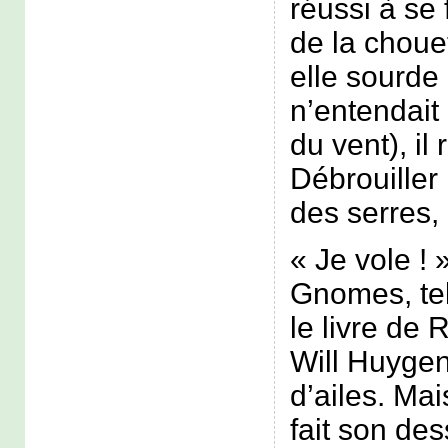
réussi à se
de la chouet
elle sourde 
n’entendait
du vent), il 
Débrouiller
des serres,
« Je vole ! 
Gnomes, tel
le livre de 
Will Huygen
d’ailes. Mai
fait son dess