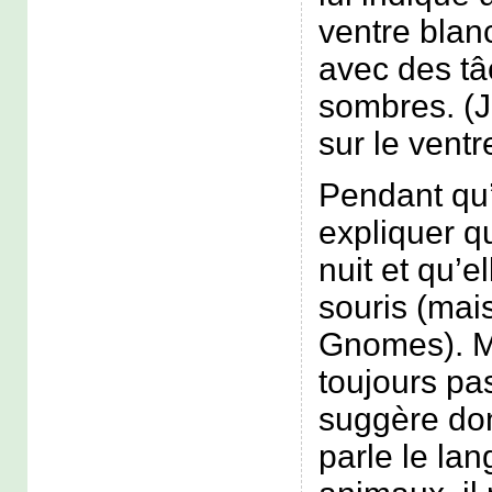
ventre blan
avec des tâ
sombres. (J
sur le ventr
Pendant qu’i
expliquer qu
nuit et qu’e
souris (mai
Gnomes). Ma
toujours pas
suggère don
parle le la