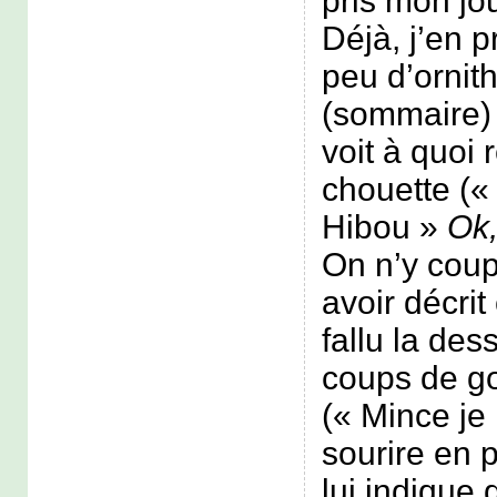
pris mon jo
Déjà, j’en p
peu d’ornit
(sommaire) 
voit à quoi
chouette (
Hibou »
Ok,
On n’y coup
avoir décrit 
fallu la des
coups de g
(« Mince je l
sourire en p
lui indique 