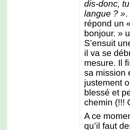
dis-donc, tu
langue ? »
.
répond un 
bonjour. » u
S’ensuit un
il va se déb
mesure. Il f
sa mission e
justement o
blessé et pe
chemin (!!! 
A ce moment
qu’il faut de