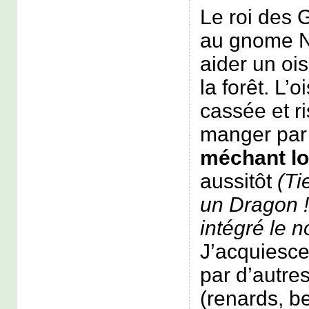
Le roi des
au gnome Na
aider un oi
la forêt. L’
cassée et ri
manger pa
méchant lo
aussitôt
(Ti
un Dragon !
intégré le n
J’acquiesce
par d’autre
(renards, b