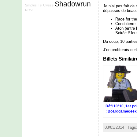
Shadowrun
Simples
Tel Ulysse
Je n’ai pas fait de
dépassés de beauco
ROVE
Race for th
Condotierre
Aton (entre 
Soirée #Je
Du coup, 10 parties
J’en profiterais ce
Billets Similai
Défi 10*10, 1er po
: Boardgamegeek
le Val
03/03/2014 | Tags