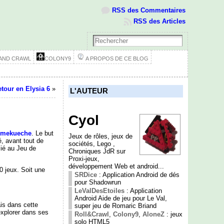
RSS des Commentaires
RSS des Articles
 AND CRAWL
COLONY9
A PROPOS DE CE BLOG
etour en Elysia 6
»
L'AUTEUR
Cyol
mmekueche
. Le but
Jeux de rôles, jeux de
é, avant tout de
sociétés, Lego ,
lié au Jeu de
Chroniques JdR sur
Proxi-jeux,
développement Web et android...
10 jeux. Soit une
SRDice
: Application Android de dés
pour Shadowrun
LeValDesEtoiles
: Application
Android Aide de jeu pour Le Val,
ais dans cette
super jeu de Romaric Briand
explorer dans ses
Roll&Crawl
,
Colony9
,
AloneZ
: jeux
solo HTML5