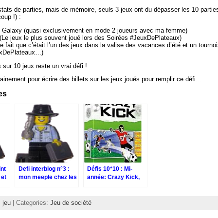
 stats de parties, mais de mémoire, seuls 3 jeux ont du dépasser les 10 parties
up !) :
e Galaxy (quasi exclusivement en mode 2 joueurs avec ma femme)
 (Le jeux le plus souvent joué lors des Soirées #JeuxDePlateaux)
le fait que c’était l’un des jeux dans la valise des vacances d’été et un tourno
uxDePlateaux…)
 sur 10 jeux reste un vrai défi !
rtainement pour écrire des billets sur les jeux joués pour remplir ce défi…
res
int
Defi interblog n°3 :
Défis 10*10 : Mi-
 et
mon meeple chez les
année: Crazy Kick,
nudistes
Jenga et Race For
The Galaxy
:
jeu
| Categories:
Jeu de société