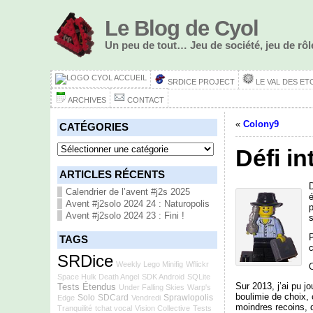
Le Blog de Cyol
Un peu de tout… Jeu de société, jeu de r
ACCUEIL
SRDICE PROJECT
LE VAL DES ET
ARCHIVES
CONTACT
«
Colony9
CATÉGORIES
Catégories
Défi in
ARTICLES RÉCENTS
D
Calendrier de l’avent #j2s 2025
Avent #j2solo 2024 24 : Naturopolis
p
Avent #j2solo 2024 23 : Fini !
s
P
TAGS
c
SRDice
Weekly Lego Minifig
Wflickr
O
Space Hulk Death Angel
SDK Android
SQLite
Sur 2013, j’ai pu j
Tests Étendus
Under Falling Skies
Warp's
boulimie de choix, 
Solo
SDCard
Sprawlopolis
Edge
Vendredi
moindres recoins, d
Tranquilité
tchat vocal
Vision Collective
Tests