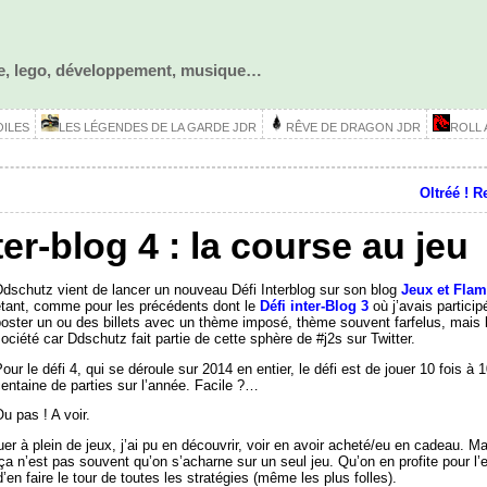
ôle, lego, développement, musique…
OILES
LES LÉGENDES DE LA GARDE JDR
RÊVE DE DRAGON JDR
ROLL
Oltréé ! R
ter-blog 4 : la course au jeu
dschutz vient de lancer un nouveau Défi Interblog sur son blog
Jeux et Fla
étant, comme pour les précédents dont le
Défi inter-Blog 3
où j’avais particip
oster un ou des billets avec un thème imposé, thème souvent farfelus, mais 
ociété car Ddschutz fait partie de cette sphère de #j2s sur Twitter.
our le défi 4, qui se déroule sur 2014 en entier, le défi est de jouer 10 fois à 
entaine de parties sur l’année. Facile ?…
u pas ! A voir.
ouer à plein de jeux, j’ai pu en découvrir, voir en avoir acheté/eu en cadeau. M
ça n’est pas souvent qu’on s’acharne sur un seul jeu. Qu’on en profite pour l’
’en faire le tour de toutes les stratégies (même les plus folles).