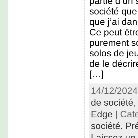
partie d’un 
société que 
que j’ai dan
Ce peut êtr
purement s
solos de jeu
de le décr
[…]
14/12/2024
de société
Edge
| Cat
société,
Pr
Laissez un