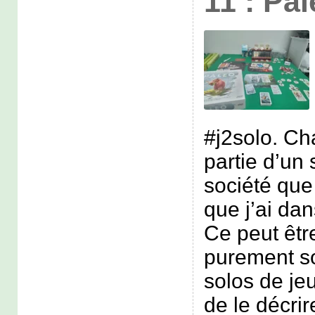
11 : Pa
#j2solo. Ch
partie d’un 
société que 
que j’ai dan
Ce peut êtr
purement s
solos de jeu
de le décr