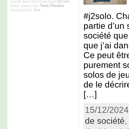
SDCard
Android
Space Hulk Death Angel
Tests Étendus
Wflickr
Warp's Edge
Solo
Vendredi
ROVE
#j2solo. Ch
partie d’un 
société que 
que j’ai dan
Ce peut êtr
purement s
solos de jeu
de le décr
[…]
15/12/2024
de société