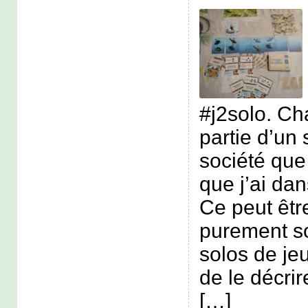
#j2solo. Ch
partie d’un 
société que 
que j’ai dan
Ce peut êtr
purement s
solos de jeu
de le décr
[…]