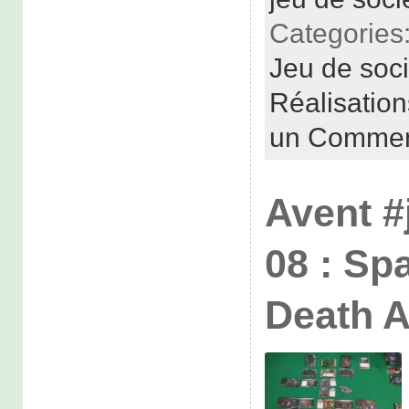
Categories
Jeu de soc
Réalisatio
un Commen
Avent #
08 : Sp
Death A