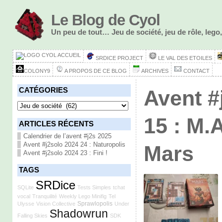
Le Blog de Cyol
Un peu de tout… Jeu de société, jeu de rôle, le
ACCUEIL
SRDICE PROJECT
LE VAL DES ETOILES
COLONY9
A PROPOS DE CE BLOG
ARCHIVES
CONTACT
CATÉGORIES
Avent #
Catégories
15 : M.A
ARTICLES RÉCENTS
Calendrier de l’avent #j2s 2025
Avent #j2solo 2024 24 : Naturopolis
Mars
Avent #j2solo 2024 23 : Fini !
TAGS
SRDice
SQLite
Tests Simples
tchat
vocal
Tranquilité
Weekly Lego Minifig
Tel
Sprawlopolis
Ulysse
Vision Collective
Under
Shadowrun
Falling Skies
SDK