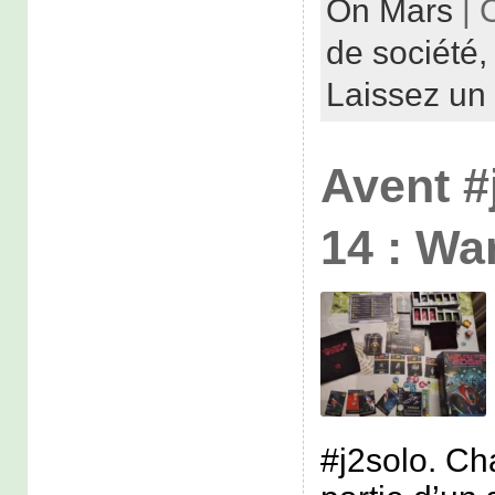
On Mars
| 
de société
Laissez un
Avent #
14 : Wa
#j2solo. Ch