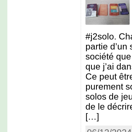
#j2solo. Ch
partie d’un 
société que 
que j’ai dan
Ce peut êtr
purement s
solos de jeu
de le décr
[…]