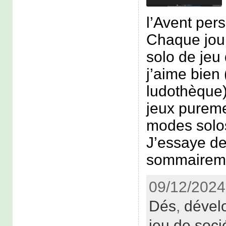
l’Avent pers
Chaque jour
solo de jeu
j’aime bien 
ludothèque)
jeux pureme
modes solos
J’essaye de
sommairem
09/12/2024
Dés
,
dével
jeu de soci