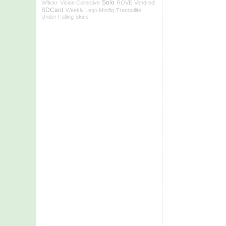
Solo
Wflickr
Vision Collective
ROVE
Vendredi
SDCard
Weekly Lego Minifig
Tranquilité
Under Falling Skies