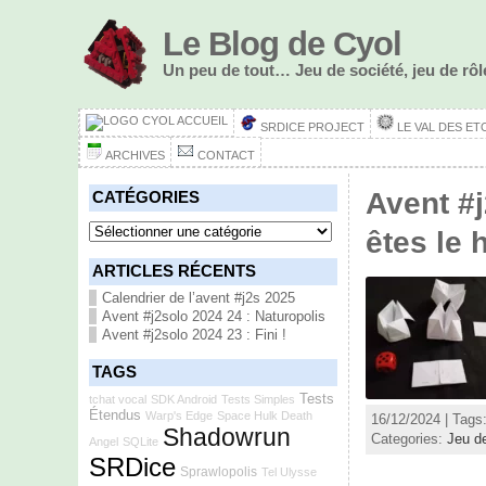
Le Blog de Cyol
Un peu de tout… Jeu de société, jeu de r
ACCUEIL
SRDICE PROJECT
LE VAL DES ET
ARCHIVES
CONTACT
Avent #
CATÉGORIES
Catégories
êtes le 
ARTICLES RÉCENTS
Calendrier de l’avent #j2s 2025
Avent #j2solo 2024 24 : Naturopolis
Avent #j2solo 2024 23 : Fini !
TAGS
Tests
tchat vocal
SDK Android
Tests Simples
Étendus
Warp's Edge
Space Hulk Death
16/12/2024 | Tags
Shadowrun
Categories:
Jeu d
Angel
SQLite
SRDice
Sprawlopolis
Tel Ulysse