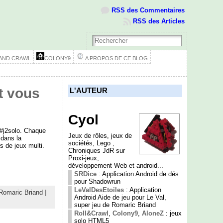
RSS des Commentaires
RSS des Articles
 AND CRAWL
COLONY9
A PROPOS DE CE BLOG
t vous
L'AUTEUR
Cyol
 #j2solo. Chaque
Jeux de rôles, jeux de
 dans la
sociétés, Lego ,
 de jeux multi.
Chroniques JdR sur
Proxi-jeux,
développement Web et android...
SRDice
: Application Android de dés
pour Shadowrun
LeValDesEtoiles
: Application
Romaric Briand
|
Android Aide de jeu pour Le Val,
super jeu de Romaric Briand
Roll&Crawl
,
Colony9
,
AloneZ
: jeux
solo HTML5