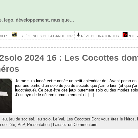
ôle, lego, développement, musique…
OILES
LES LÉGENDES DE LA GARDE JDR
RÊVE DE DRAGON JDR
ROLL
j2solo 2024 16 : Les Cocottes don
héros
Je me suis lancé cette année un petit calendrier de l’Avent perso en
jour une partie d’un solo de jeu de société que j’aime bien (et que j’ai
ludothèque). Ce peut être des jeux purement solo ou des modes solos
J’essaye de le décrire sommairement et […]
:
jeu
,
jeu de société
,
jeu solo
,
Le Val
,
Les Cocottes Dont vous êtes le Héros
,
e société,
PnP,
Présentation
|
Laissez un Commentaire