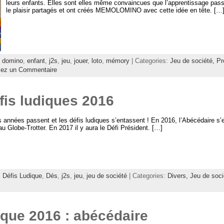
leurs enfants. Elles sont elles même convaincues que l’apprentissage passe
le plaisir partagés et ont créés MEMOLOMINO avec cette idée en tête. […
:
domino
,
enfant
,
j2s
,
jeu
,
jouer
,
loto
,
mémory
| Categories:
Jeu de société,
Pr
sez un Commentaire
fis ludiques 2016
 années passent et les défis ludiques s’entassent ! En 2016, l’Abécédaire s’
au Globe-Trotter. En 2017 il y aura le Défi Président. […]
:
Défis Ludique
,
Dés
,
j2s
,
jeu
,
jeu de société
| Categories:
Divers,
Jeu de soci
ique 2016 : abécédaire