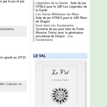
 par le jeu et par
Légendes de la Garde
: Aide de jeu
]
HTML5 pour le JdR Les Légendes de
la Garde
Les Terres Médianes du Rêve
:
Aide de jeu HTML5 pour le JdR Rêve
de Dragon
Seul dans les Souterrains
:
Système de jeu pour faire du Porte
ésentation,
Monstre Trésor avec le générateur
procédural de Donjon :
Les
Souterrains
LE VAL
est ajouté au 10*10
été
|
Laissez un