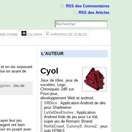
RSS des Commentaires
RSS des Articles
 AND CRAWL
COLONY9
A PROPOS DE CE BLOG
L'AUTEUR
r et en les exposant
Cyol
mise en avant de
Jeux de rôles, jeux de
sociétés, Lego ,
egories:
Jeu de
Chroniques JdR sur
Proxi-jeux,
développement Web et android...
SRDice
: Application Android de dés
pour Shadowrun
LeValDesEtoiles
: Application
Android Aide de jeu pour Le Val,
ayer leur jeu
super jeu de Romaric Briand
rgent ont bien
Roll&Crawl
,
Colony9
,
AloneZ
: jeux
isir en jouant avec
solo HTML5