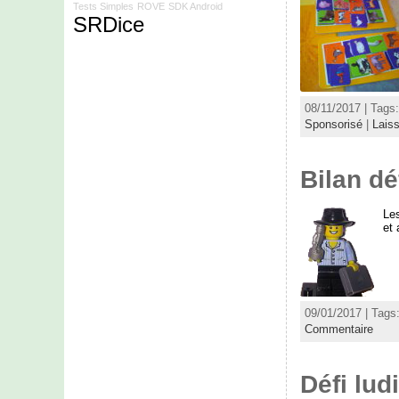
Tests Simples
ROVE
SDK Android
SRDice
08/11/2017 | Tags
Sponsorisé
|
Lais
Bilan dé
Les
et 
09/01/2017 | Tags
Commentaire
Défi lud