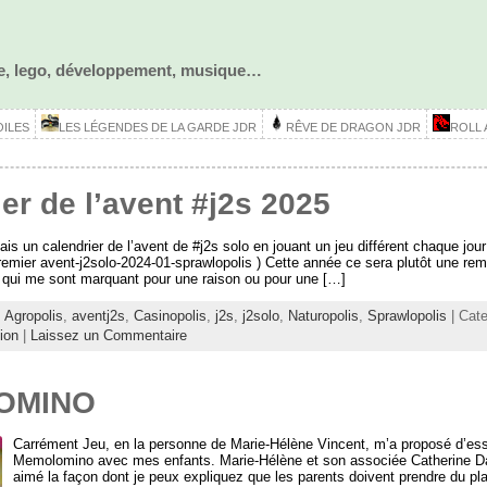
ôle, lego, développement, musique…
OILES
LES LÉGENDES DE LA GARDE JDR
RÊVE DE DRAGON JDR
ROLL
er de l’avent #j2s 2025
fais un calendrier de l’avent de #j2s solo en jouant un jeu différent chaque jou
remier avent-j2solo-2024-01-sprawlopolis ) Cette année ce sera plutôt une re
 qui me sont marquant pour une raison ou pour une […]
:
Agropolis
,
aventj2s
,
Casinopolis
,
j2s
,
j2solo
,
Naturopolis
,
Sprawlopolis
| Cat
ion
|
Laissez un Commentaire
OMINO
Carrément Jeu, en la personne de Marie-Hélène Vincent, m’a proposé d’ess
Memolomino avec mes enfants. Marie-Hélène et son associée Catherine Da
aimé la façon dont je peux expliquez que les parents doivent prendre du pla