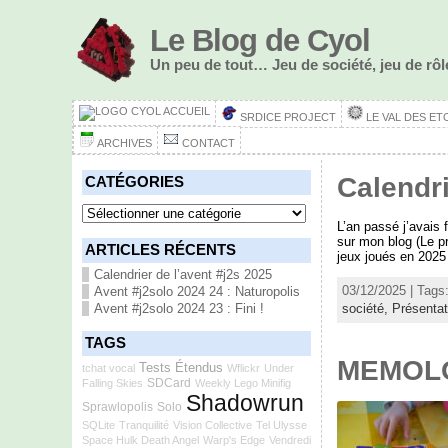
Le Blog de Cyol
Un peu de tout… Jeu de société, jeu de r
ACCUEIL
SRDICE PROJECT
LE VAL DES ET
ARCHIVES
CONTACT
Calendri
CATÉGORIES
Catégories
L’an passé j’avais 
sur mon blog (Le p
ARTICLES RÉCENTS
jeux joués en 2025
Calendrier de l’avent #j2s 2025
03/12/2025 | Tags
Avent #j2solo 2024 24 : Naturopolis
société,
Présentat
Avent #j2solo 2024 23 : Fini !
TAGS
MEMOL
Tests Étendus
tchat vocal
Wflickr
Under
SDCard
Falling Skies
Weekly Lego Minifig
Shadowrun
Sprawlopolis
Solo
SQLite
Tranquilité
Vision Collective
Tel Ulysse
Space Hulk Death Angel
Warp's Edge
Vendredi