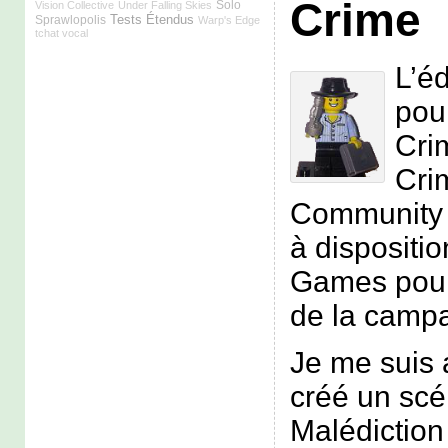
Crime
Solo
Vision Collective
Under Falling Skies
Tests Étendus
Sprawlopolis
Warp's Edge
tchat vocal
L’éd
pou
Cri
Crim
Community E
à dispositi
Games pour 
de la campa
Je me suis 
créé un scé
Malédictio