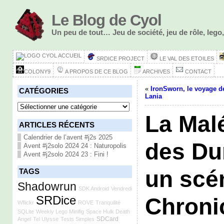
Le Blog de Cyol
Un peu de tout… Jeu de société, jeu de rôle, le
ACCUEIL
SRDICE PROJECT
LE VAL DES ETOILES
COLONY9
A PROPOS DE CE BLOG
ARCHIVES
CONTACT
«
IronSworn, le voyage d
CATÉGORIES
Lania
Catégories
La Mal
ARTICLES RÉCENTS
Calendrier de l’avent #j2s 2025
des Du
Avent #j2solo 2024 24 : Naturopolis
Avent #j2solo 2024 23 : Fini !
un scé
TAGS
Shadowrun
SDK Android
Vendredi
SRDice
Chroni
Wflickr
ROVE
Tranquilité
SQLite
Weekly Lego Minifig
Space Hulk Death
SDCard
Angel
Tel Ulysse
Tests Simples