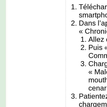
Téléchar
smartpho
Dans l’a
« Chroni
Allez
Puis 
Comm
Charg
« Mal
mouth
cenar
Patiente
charge