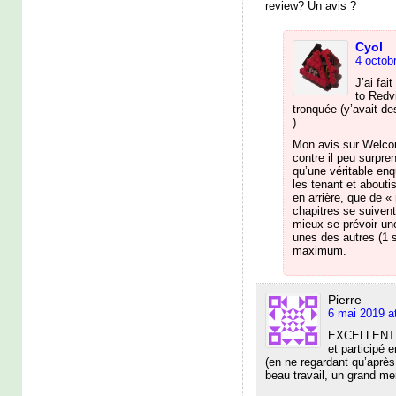
review? Un avis ?
Cyol
4 octob
J’ai fai
to Redvi
tronquée (y’avait d
)
Mon avis sur Welcom
contre il peu surpre
qu’une véritable enq
les tenant et aboutis
en arrière, que de «
chapitres se suivent
mieux se prévoir une
unes des autres (1 
maximum.
Pierre
6 mai 2019 a
EXCELLENT ! 
et participé 
(en ne regardant qu’après
beau travail, un grand me