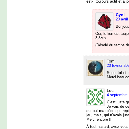
est-il toujours actif et à j
Cyol
20 avril
Bonjour
Oui, le lien est toujo
3,8Mo.
(Désolé du temps d
Tom
20 février 20
Super taf et b
Merci beauco
Luc
4 septembre 
C’est juste gé
Je vais de c
surtout ma nièce qui trép
jeu, mais, qui n’avais jusq
Merci encore !!!
À tout hasard, avez vous 