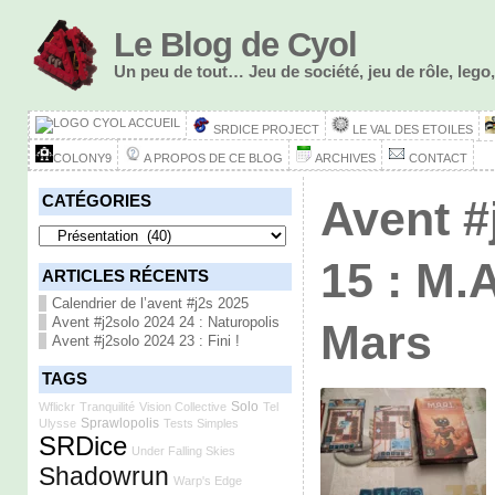
Le Blog de Cyol
Un peu de tout… Jeu de société, jeu de rôle, le
ACCUEIL
SRDICE PROJECT
LE VAL DES ETOILES
COLONY9
A PROPOS DE CE BLOG
ARCHIVES
CONTACT
CATÉGORIES
Avent #
Catégories
15 : M.A
ARTICLES RÉCENTS
Calendrier de l’avent #j2s 2025
Avent #j2solo 2024 24 : Naturopolis
Mars
Avent #j2solo 2024 23 : Fini !
TAGS
Solo
Wflickr
Tranquilité
Vision Collective
Tel
Sprawlopolis
Ulysse
Tests Simples
SRDice
Under Falling Skies
Shadowrun
Warp's Edge