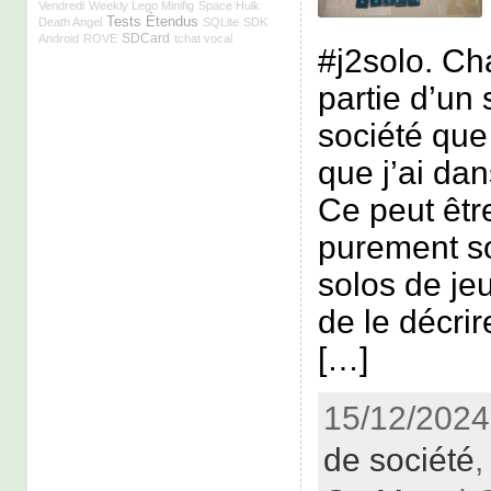
Vendredi
Weekly Lego Minifig
Space Hulk
Tests Étendus
Death Angel
SQLite
SDK
SDCard
Android
ROVE
tchat vocal
#j2solo. Ch
partie d’un 
société que 
que j’ai dan
Ce peut êtr
purement s
solos de jeu
de le décr
[…]
15/12/2024
de société