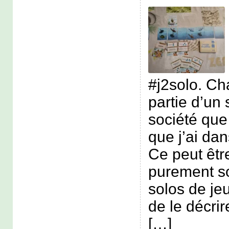
#j2solo. Ch
partie d’un 
société que 
que j’ai dan
Ce peut êtr
purement s
solos de jeu
de le décr
[…]