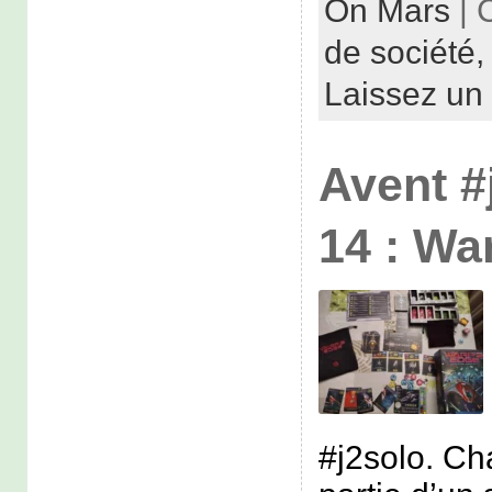
On Mars
| 
de société
Laissez un
Avent #
14 : Wa
#j2solo. Ch