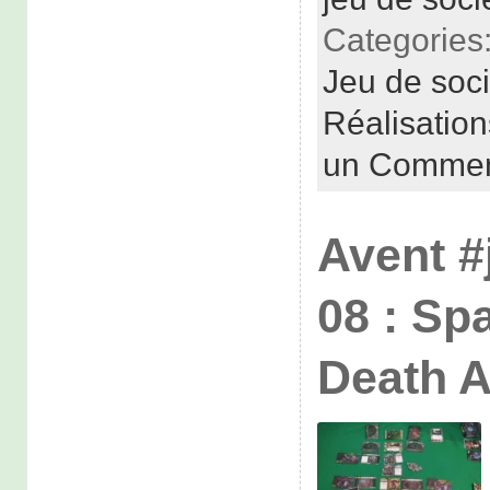
Categories
Jeu de soc
Réalisatio
un Commen
Avent #
08 : Sp
Death A