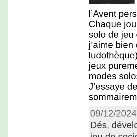
l’Avent pers
Chaque jour
solo de jeu
j’aime bien 
ludothèque)
jeux pureme
modes solos
J’essaye de
sommairem
09/12/2024
Dés
,
dével
jeu de soci