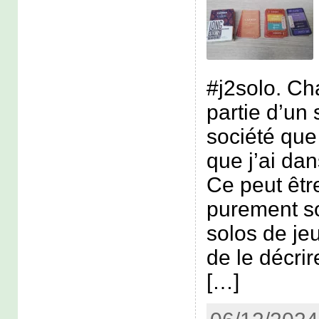
#j2solo. Ch
partie d’un 
société que 
que j’ai dan
Ce peut êtr
purement s
solos de jeu
de le décr
[…]