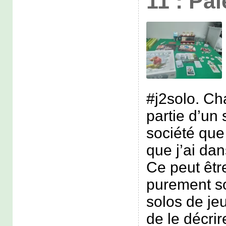
11 : Pa
#j2solo. Ch
partie d’un 
société que 
que j’ai dan
Ce peut êtr
purement s
solos de jeu
de le décr